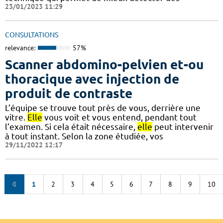
23/01/2023 11:29
CONSULTATIONS
relevance:
57%
Scanner abdomino-pelvien et-ou
thoracique avec injection de
produit de contraste
L’équipe se trouve tout près de vous, derrière une
vitre.
Elle
vous voit et vous entend, pendant tout
l’examen. Si cela était nécessaire,
elle
peut intervenir
à tout instant. Selon la zone étudiée, vos
29/11/2022 12:17
1
2
3
4
5
6
7
8
9
10