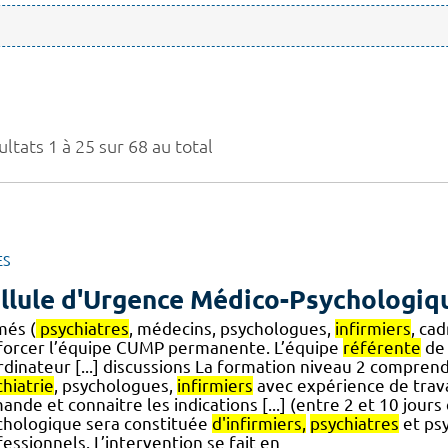
ltats 1 à 25 sur 68 au total
ES
llule d'Urgence Médico-Psychologiq
més (
psychiatres
, médecins, psychologues,
infirmiers
, ca
forcer l’équipe CUMP permanente. L’équipe
référente
de 
dinateur [...] discussions La formation niveau 2 comprend
hiatrie
, psychologues,
infirmiers
avec expérience de trav
nde et connaitre les indications [...] (entre 2 et 10 jours
chologique sera constituée
d'infirmiers,
psychiatres
et psy
essionnels. L’intervention se fait en