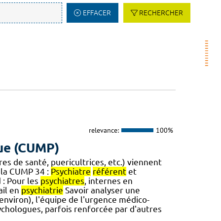
EFFACER
RECHERCHER
relevance:
100%
ue (CUMP)
dres de santé, puericultrices, etc.) viennent
la CUMP 34 :
Psychiatre
référent
et
 : Pour les
psychiatres
, internes en
ail en
psychiatrie
Savoir analyser une
 environ), l'équipe de l'urgence médico-
chologues, parfois renforcée par d'autres