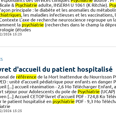
respondants des services cliniques
Psychiatrie
adulte : Pr
icale &
Psychiatrie
adulte, INSERM U 1061 (K Ritchie).
Psy
] façon principale : le diabète et les anomalies du métabo
chiatriques
, les maladies infectieuses et les vaccinations,
.] Contexte L'axe de recherche neuroscience regroupe un
amment la
psychiatrie
(recherches dans le champ la dépress
rologie (études
2/2026 15:25
ES
vret d'accueil du patient hospitalisé
ional de
référence
de la Mort Inattendue du Nourrisson P
ED : unité d'accueil pédiatrique pour enfants en danger 
eil [...] accueil réanimation - 2,6 Mo Télécharger Enfant,
rt séjour pour Adolescents du pole de
Psychiatrie
(UCAP) 
en [...] Accueil CETOP livret d'accueil PDF - 724,8 Ko Tél
 le patient hospitalisé en
psychiatrie
PDF - 9,3 Mo Télécha
iatrie
2/2026 15:25