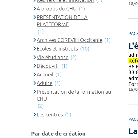
18/0
À propos du CHU
(1)
PRESENTATION DE LA
PLATEFORME
(1)
PAG
Archives COREVIH Occitanie
(1)
L'
Ecoles et instituts
(10)
adm
Vie étudiante
(2)
Réf
Découvrir
(1)
86 
33 8
Accueil
(1)
admi
Adulte
(1)
For
15/0
Présentation de la formation au
CHU
(2)
Les centres
(1)
PAG
La
Par date de création