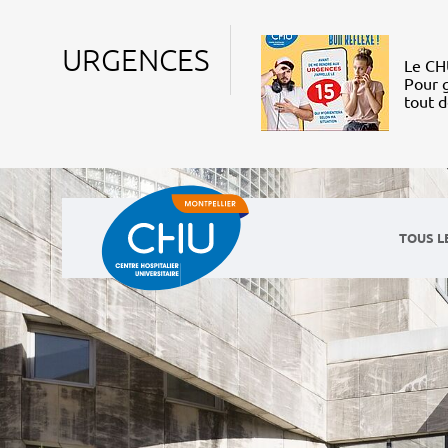
URGENCES
Le CHU
Pour g
tout 
TOUS L