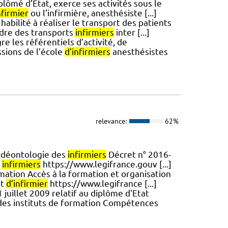
plômé d’Etat, exerce ses activités sous le
nfirmier
ou l’infirmière, anesthésiste [...]
habilité à réaliser le transport des patients
adre des transports
infirmiers
inter [...]
re les référentiels d’activité, de
sions de l’école
d’infirmiers
anesthésistes
relevance:
62%
 déontologie des
infirmiers
Décret n° 2016-
s
infirmiers
https://www.legifrance.gouv [...]
mation Accès à la formation et organisation
at
d’infirmier
https://www.legifrance [...]
 juillet 2009 relatif au diplôme d'Etat
 des instituts de formation Compétences