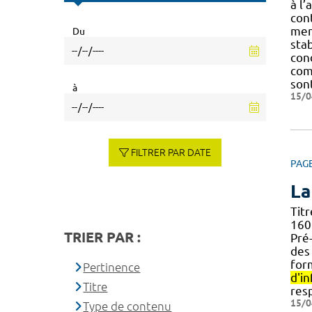
à l’
con
men
Du
sta
con
com
sont
à
15/0
FILTRER PAR DATE
PAG
La
Tit
160
TRIER PAR :
Pré
des 
form
Pertinence
d'in
Titre
res
15/0
Type de contenu