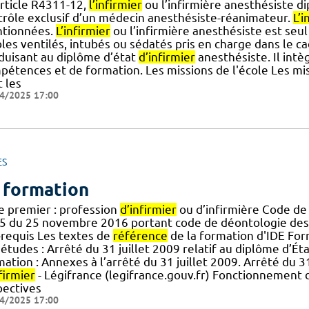
article R4311-12,
l’infirmier
ou l’infirmière anesthésiste di
trôle exclusif d’un médecin anesthésiste-réanimateur.
L’i
tionnées.
L’infirmier
ou l’infirmière anesthésiste est seul 
bles ventilés, intubés ou sédatés pris en charge dans le c
duisant au diplôme d’état
d’infirmier
anesthésiste. Il intèg
pétences et de formation. Les missions de l'école Les mis
 les
4/2025 17:00
ES
 formation
re premier : profession
d’infirmier
ou d’infirmière Code de
5 du 25 novembre 2016 portant code de déontologie de
-requis Les textes de
référence
de la formation d'IDE For
études : Arrêté du 31 juillet 2009 relatif au diplôme d’Ét
ation : Annexes à l’arrêté du 31 juillet 2009. Arrêté du 31
firmier
- Légifrance (legifrance.gouv.fr) Fonctionnement
pectives
4/2025 17:00