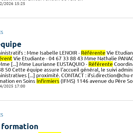
2/2026 15:25
ES
équipe
inistratifs : Mme Isabelle LENOIR -
Référente
Vie Etudian
érent
Vie Etudiante - 04 67 33 88 43 Mme Nathalie PANA
Mme [...] Mme Laurianne EUSTAQUIO -
Référente
Coordina
8 50 Cette équipe assure l'accueil général, le suivi admini
nistratives [...] proximité. CONTACT : ifsi.direction@chu-
mation en Soins
Infirmiers
(IFMS) 1146 avenue du Père So
4/2025 17:00
ES
 formation