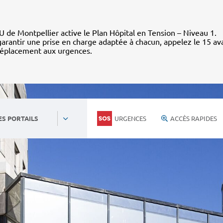
 de Montpellier active le Plan Hôpital en Tension – Niveau 1.
arantir une prise en charge adaptée à chacun, appelez le 15 av
déplacement aux urgences.
URGENCES
ACCÈS RAPIDES
ES PORTAILS