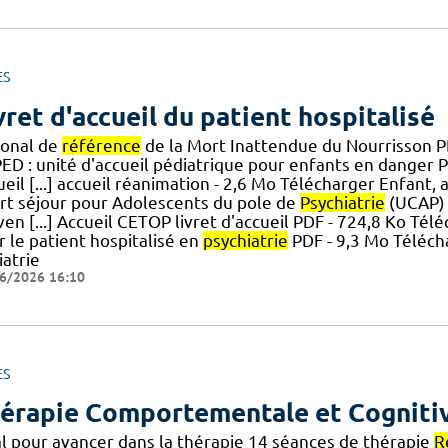
ES
vret d'accueil du patient hospitalisé
ional de
référence
de la Mort Inattendue du Nourrisson P
ED : unité d'accueil pédiatrique pour enfants en danger 
eil [...] accueil réanimation - 2,6 Mo Télécharger Enfant,
rt séjour pour Adolescents du pole de
Psychiatrie
(UCAP) 
en [...] Accueil CETOP livret d'accueil PDF - 724,8 Ko Tél
 le patient hospitalisé en
psychiatrie
PDF - 9,3 Mo Télécha
iatrie
6/2026 16:10
ES
érapie Comportementale et Cogniti
al pour avancer dans la thérapie 14 séances de thérapie
R