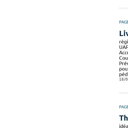
PAG
Li
rég
UAP
Accu
Cou
Prév
pour
péd
18/0
PAG
Th
idé