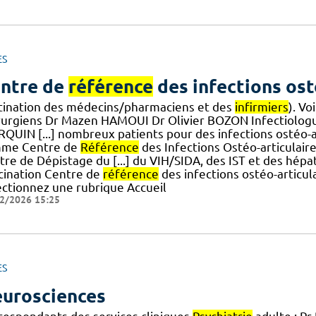
ES
ntre de
référence
des infections ost
tination des médecins/pharmaciens et des
infirmiers
). V
rurgiens Dr Mazen HAMOUI Dr Olivier BOZON Infectiolo
QUIN [...] nombreux patients pour des infections ostéo-a
me Centre de
Référence
des Infections Ostéo-articulair
tre de Dépistage du [...] du VIH/SIDA, des IST et des hépa
cination Centre de
référence
des infections ostéo-articu
ectionnez une rubrique Accueil
2/2026 15:25
ES
urosciences