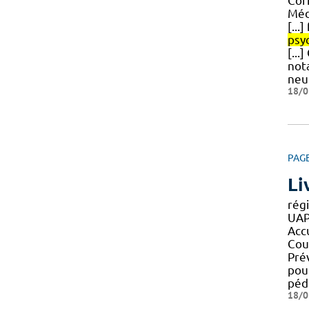
Cor
Méd
[...
psy
[..
not
neu
18/0
PAG
Li
rég
UAP
Accu
Cou
Prév
pour
péd
18/0