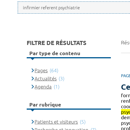
FILTRE DE RÉSULTATS
Résu
Par type de contenu
Pages
(64)
PAG
Actualités
(3)
Ce
Agenda
(1)
for
ren
Par rubrique
coor
psyc
dema
Patients et visiteurs
(5)
psy
prof
Recherche et innovation
(7)