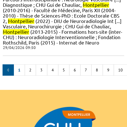
Diagnostique ; CHU Gui de Chauliac,
Montpellier
(2010-2016) - Faculté de Médecine, Paris XII (2004-
2010) - Thèse de Sciences-PhD : Ecole Doctorale CBS
2,
Montpellier
(2022) - DIU de Neuroradiologie Int [...]
Vasculaire, Neurochirurgie ; CHU Gui de Chauliac,
Montpellier
(2013-2015) - Formations hors-site (inter-
CHU) : Neuroradiologie Interventionnelle ; Fondation
Rothschild, Paris (2015) - Internat de Neuro
29/04/2026 09:50
1
2
3
4
5
6
7
8
9
10