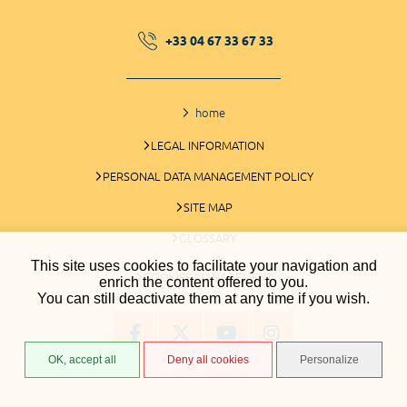
+33 04 67 33 67 33
home
LEGAL INFORMATION
PERSONAL DATA MANAGEMENT POLICY
SITE MAP
GLOSSARY
This site uses cookies to facilitate your navigation and
COOKIES MANAGEMENT
enrich the content offered to you.
You can still deactivate them at any time if you wish.
OK, accept all
Deny all cookies
Personalize