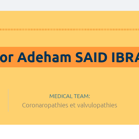
or Adeham SAID IB
MEDICAL TEAM:
Coronaropathies et valvulopathies