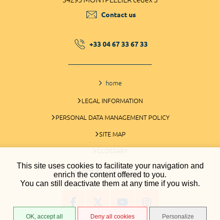
Contact us
+33 04 67 33 67 33
home
LEGAL INFORMATION
PERSONAL DATA MANAGEMENT POLICY
SITE MAP
GLOSSARY
This site uses cookies to facilitate your navigation and
COOKIES MANAGEMENT
enrich the content offered to you.
You can still deactivate them at any time if you wish.
OK, accept all
Deny all cookies
Personalize