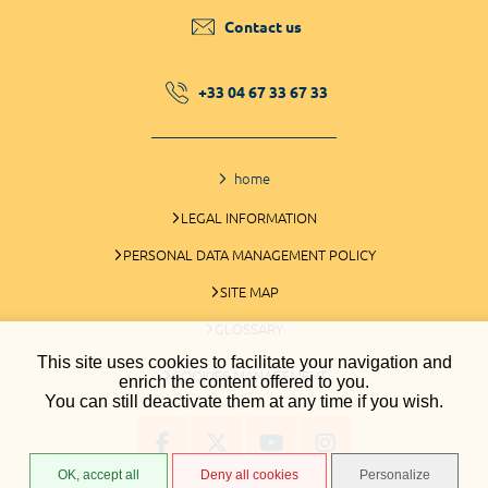
Contact us
+33 04 67 33 67 33
home
LEGAL INFORMATION
PERSONAL DATA MANAGEMENT POLICY
SITE MAP
GLOSSARY
This site uses cookies to facilitate your navigation and
COOKIES MANAGEMENT
enrich the content offered to you.
You can still deactivate them at any time if you wish.
OK, accept all
Deny all cookies
Personalize