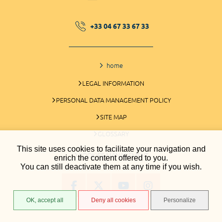
+33 04 67 33 67 33
home
LEGAL INFORMATION
PERSONAL DATA MANAGEMENT POLICY
SITE MAP
GLOSSARY
This site uses cookies to facilitate your navigation and
COOKIES MANAGEMENT
enrich the content offered to you.
You can still deactivate them at any time if you wish.
OK, accept all
Deny all cookies
Personalize