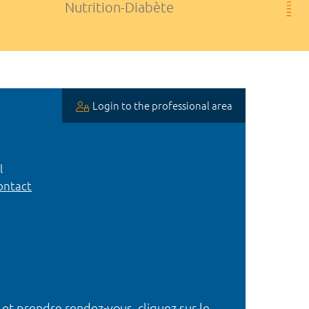
Nutrition-Diabète
Login to the professional area
l
ntact
 et prendre rendez-vous, cliquez sur le