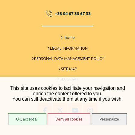
+33 04 67 33 67 33
home
LEGAL INFORMATION
PERSONAL DATA MANAGEMENT POLICY
SITE MAP
GLOSSARY
This site uses cookies to facilitate your navigation and
COOKIES MANAGEMENT
enrich the content offered to you.
You can still deactivate them at any time if you wish.
OK, accept all
Deny all cookies
Personalize