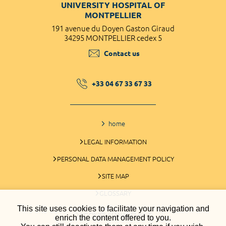
UNIVERSITY HOSPITAL OF
MONTPELLIER
191 avenue du Doyen Gaston Giraud
34295 MONTPELLIER cedex 5
Contact us
+33 04 67 33 67 33
home
LEGAL INFORMATION
PERSONAL DATA MANAGEMENT POLICY
SITE MAP
GLOSSARY
This site uses cookies to facilitate your navigation and
COOKIES MANAGEMENT
enrich the content offered to you.