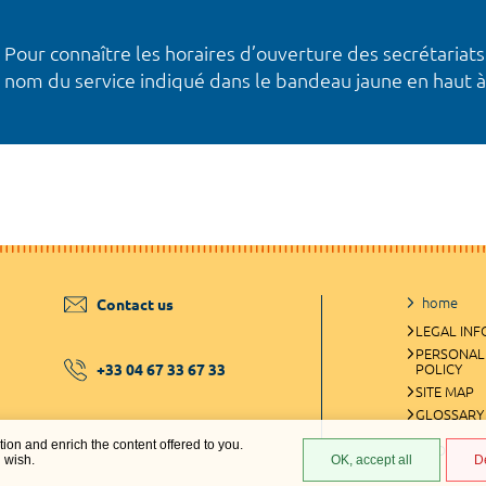
Pour connaître les horaires d’ouverture des secrétariats
nom du service indiqué dans le bandeau jaune en haut à
home
Contact us
LEGAL IN
PERSONAL
+33 04 67 33 67 33
POLICY
SITE MAP
GLOSSARY
ation and enrich the content offered to you.
COOKIES 
u wish.
OK, accept all
D