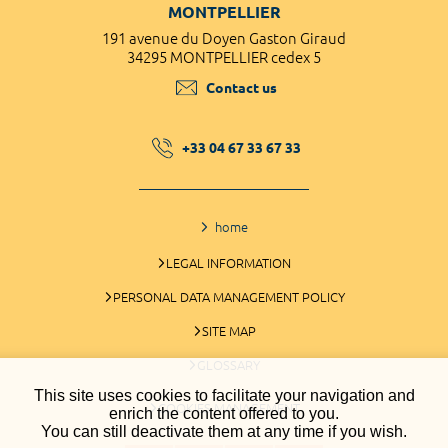
MONTPELLIER
191 avenue du Doyen Gaston Giraud
34295 MONTPELLIER cedex 5
Contact us
+33 04 67 33 67 33
home
LEGAL INFORMATION
PERSONAL DATA MANAGEMENT POLICY
SITE MAP
GLOSSARY
This site uses cookies to facilitate your navigation and
COOKIES MANAGEMENT
enrich the content offered to you.
You can still deactivate them at any time if you wish.