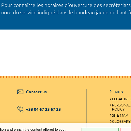
Pour connaître les horaires d’ouverture des secrétariats
nom du service indiqué dans le bandeau jaune en haut à
home
Contact us
LEGAL IN
PERSONAL
+33 04 67 33 67 33
POLICY
SITE MAP
GLOSSARY
ation and enrich the content offered to you.