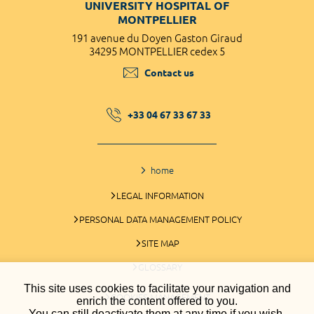
UNIVERSITY HOSPITAL OF
MONTPELLIER
191 avenue du Doyen Gaston Giraud
34295 MONTPELLIER cedex 5
Contact us
+33 04 67 33 67 33
home
LEGAL INFORMATION
PERSONAL DATA MANAGEMENT POLICY
SITE MAP
GLOSSARY
This site uses cookies to facilitate your navigation and
COOKIES MANAGEMENT
enrich the content offered to you.
You can still deactivate them at any time if you wish.