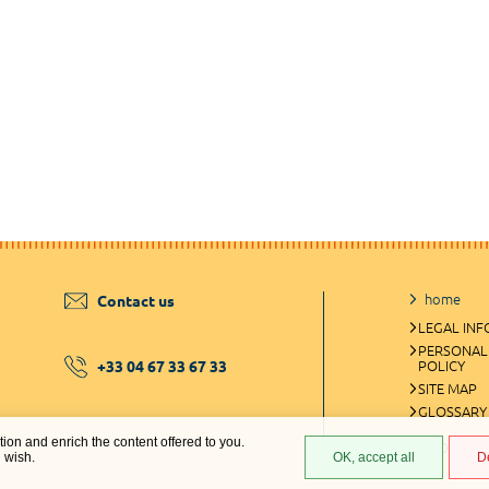
home
Contact us
LEGAL IN
PERSONAL
+33 04 67 33 67 33
POLICY
SITE MAP
GLOSSARY
ation and enrich the content offered to you.
COOKIES 
u wish.
OK, accept all
D