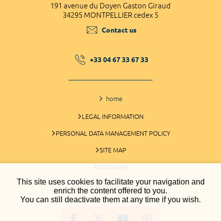
191 avenue du Doyen Gaston Giraud
34295 MONTPELLIER cedex 5
Contact us
+33 04 67 33 67 33
home
LEGAL INFORMATION
PERSONAL DATA MANAGEMENT POLICY
SITE MAP
GLOSSARY
This site uses cookies to facilitate your navigation and
COOKIES MANAGEMENT
enrich the content offered to you.
You can still deactivate them at any time if you wish.