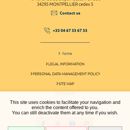
34295 MONTPELLIER cedex 5
Contact us
+33 04 67 33 67 33
home
LEGAL INFORMATION
PERSONAL DATA MANAGEMENT POLICY
SITE MAP
GLOSSARY
This site uses cookies to facilitate your navigation and
COOKIES MANAGEMENT
enrich the content offered to you.
You can still deactivate them at any time if you wish.