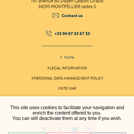
191 avenue du Doyen Gaston Giraud
34295 MONTPELLIER cedex 5
Contact us
+33 04 67 33 67 33
home
LEGAL INFORMATION
PERSONAL DATA MANAGEMENT POLICY
SITE MAP
GLOSSARY
This site uses cookies to facilitate your navigation and
COOKIES MANAGEMENT
enrich the content offered to you.
You can still deactivate them at any time if you wish.