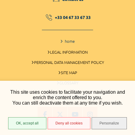
+33 04 67 33 67 33
home
LEGAL INFORMATION
PERSONAL DATA MANAGEMENT POLICY
SITE MAP
GLOSSARY
This site uses cookies to facilitate your navigation and
COOKIES MANAGEMENT
enrich the content offered to you.
You can still deactivate them at any time if you wish.
OK, accept all
Deny all cookies
Personalize