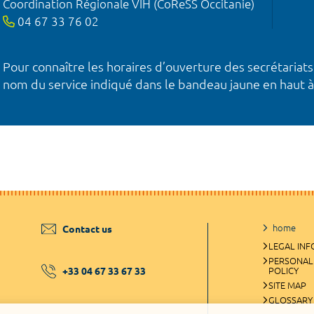
Coordination Régionale VIH (CoReSS Occitanie)
04 67 33 76 02
Pour connaître les horaires d’ouverture des secrétariats
nom du service indiqué dans le bandeau jaune en haut à
home
Contact us
LEGAL IN
PERSONAL
+33 04 67 33 67 33
POLICY
SITE MAP
GLOSSARY