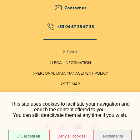
Contact us
+33 04 67 33 67 33
home
LEGAL INFORMATION
PERSONAL DATA MANAGEMENT POLICY
SITE MAP
GLOSSARY
This site uses cookies to facilitate your navigation and
COOKIES MANAGEMENT
enrich the content offered to you.
You can still deactivate them at any time if you wish.
OK, accept all
Deny all cookies
Personalize