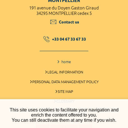
MONTPELLIER
191 avenue du Doyen Gaston Giraud
34295 MONTPELLIER cedex 5
Contact us
+33 04 67 33 67 33
home
LEGAL INFORMATION
PERSONAL DATA MANAGEMENT POLICY
SITE MAP
GLOSSARY
This site uses cookies to facilitate your navigation and
COOKIES MANAGEMENT
enrich the content offered to you.
You can still deactivate them at any time if you wish.