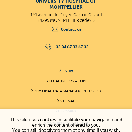
UNIVERSITY HOSPITAL OF
MONTPELLIER
191 avenue du Doyen Gaston Giraud
34295 MONTPELLIER cedex 5
Contact us
+33 04 67 33 67 33
home
LEGAL INFORMATION
PERSONAL DATA MANAGEMENT POLICY
SITE MAP
GLOSSARY
This site uses cookies to facilitate your navigation and
COOKIES MANAGEMENT
enrich the content offered to you.
You can still deactivate them at any time if you wish.