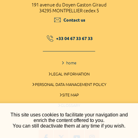
191 avenue du Doyen Gaston Giraud
34295 MONTPELLIER cedex 5
Contact us
+33 04 67 33 67 33
home
LEGAL INFORMATION
PERSONAL DATA MANAGEMENT POLICY
SITE MAP
GLOSSARY
This site uses cookies to facilitate your navigation and
COOKIES MANAGEMENT
enrich the content offered to you.
You can still deactivate them at any time if you wish.