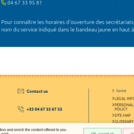
04 67 33 95 81
Pour connaître les horaires d’ouverture des secrétariats
nom du service indiqué dans le bandeau jaune en haut à
home
Contact us
LEGAL IN
PERSONAL
+33 04 67 33 67 33
POLICY
SITE MAP
GLOSSARY
ation and enrich the content offered to you.
COOKIES 