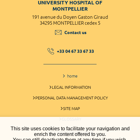
UNIVERSITY HOSPITAL OF
MONTPELLIER
191 avenue du Doyen Gaston Giraud
34295 MONTPELLIER cedex 5
Contact us
+33 04 67 33 67 33
home
LEGAL INFORMATION
PERSONAL DATA MANAGEMENT POLICY
SITE MAP
GLOSSARY
This site uses cookies to facilitate your navigation and
COOKIES MANAGEMENT
enrich the content offered to you.
You can still deactivate them at any time if you wish.