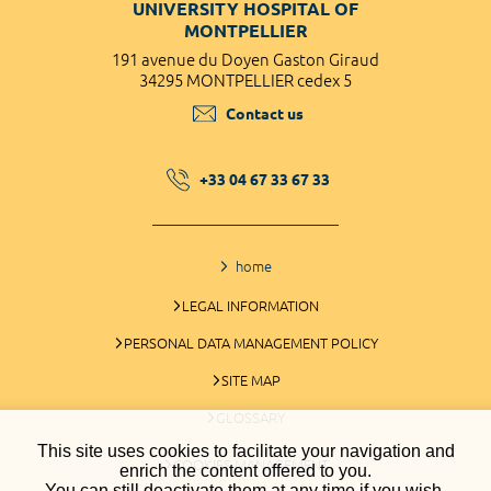
UNIVERSITY HOSPITAL OF
MONTPELLIER
191 avenue du Doyen Gaston Giraud
34295 MONTPELLIER cedex 5
Contact us
+33 04 67 33 67 33
home
LEGAL INFORMATION
PERSONAL DATA MANAGEMENT POLICY
SITE MAP
GLOSSARY
This site uses cookies to facilitate your navigation and
COOKIES MANAGEMENT
enrich the content offered to you.
You can still deactivate them at any time if you wish.