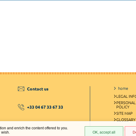
home
Contact us
LEGAL IN
PERSONAL
+33 04 67 33 67 33
POLICY
SITE MAP
GLOSSARY
ation and enrich the content offered to you.
COOKIES 
u wish.
OK, accept all
D