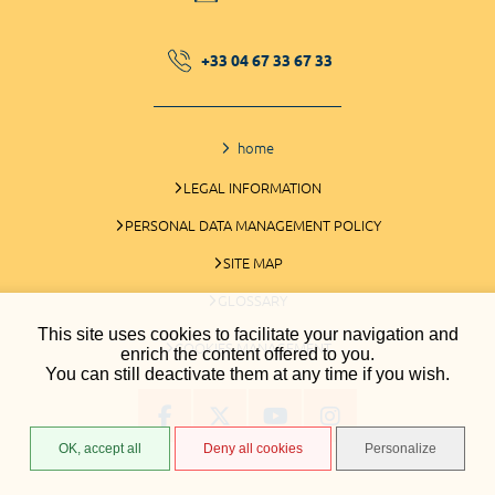
+33 04 67 33 67 33
home
LEGAL INFORMATION
PERSONAL DATA MANAGEMENT POLICY
SITE MAP
GLOSSARY
This site uses cookies to facilitate your navigation and
COOKIES MANAGEMENT
enrich the content offered to you.
You can still deactivate them at any time if you wish.
OK, accept all
Deny all cookies
Personalize