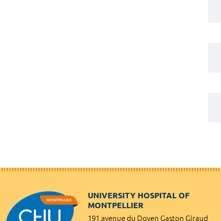
UNIVERSITY HOSPITAL OF
MONTPELLIER
191 avenue du Doyen Gaston Giraud