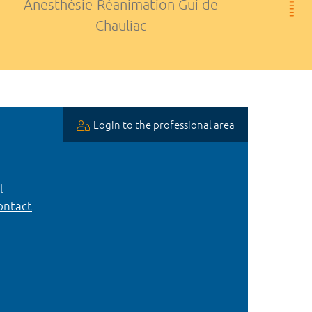
Anesthésie-Réanimation Gui de
Chauliac
Login to the professional area
l
ntact