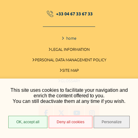
+33 04 67 33 67 33
home
LEGAL INFORMATION
PERSONAL DATA MANAGEMENT POLICY
SITE MAP
GLOSSARY
This site uses cookies to facilitate your navigation and
COOKIES MANAGEMENT
enrich the content offered to you.
You can still deactivate them at any time if you wish.
OK, accept all
Deny all cookies
Personalize