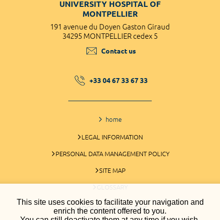
UNIVERSITY HOSPITAL OF
MONTPELLIER
191 avenue du Doyen Gaston Giraud
34295 MONTPELLIER cedex 5
Contact us
+33 04 67 33 67 33
home
LEGAL INFORMATION
PERSONAL DATA MANAGEMENT POLICY
SITE MAP
GLOSSARY
This site uses cookies to facilitate your navigation and
COOKIES MANAGEMENT
enrich the content offered to you.
You can still deactivate them at any time if you wish.