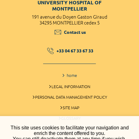
UNIVERSITY HOSPITAL OF
MONTPELLIER
191 avenue du Doyen Gaston Giraud
34295 MONTPELLIER cedex 5
Contact us
+33 04 67 33 67 33
home
LEGAL INFORMATION
PERSONAL DATA MANAGEMENT POLICY
SITE MAP
GLOSSARY
This site uses cookies to facilitate your navigation and
COOKIES MANAGEMENT
enrich the content offered to you.
You can still deactivate them at any time if you wish.