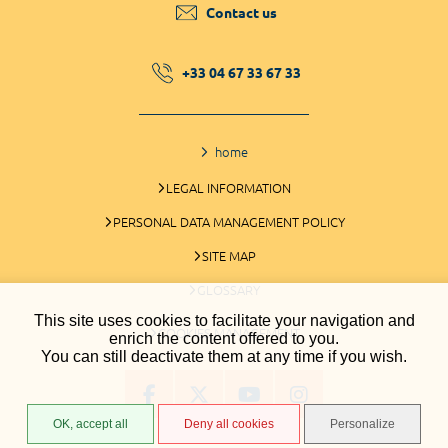
Contact us
+33 04 67 33 67 33
home
LEGAL INFORMATION
PERSONAL DATA MANAGEMENT POLICY
SITE MAP
GLOSSARY
This site uses cookies to facilitate your navigation and
COOKIES MANAGEMENT
enrich the content offered to you.
You can still deactivate them at any time if you wish.
OK, accept all
Deny all cookies
Personalize