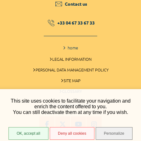
Contact us
+33 04 67 33 67 33
home
LEGAL INFORMATION
PERSONAL DATA MANAGEMENT POLICY
SITE MAP
GLOSSARY
This site uses cookies to facilitate your navigation and
COOKIES MANAGEMENT
enrich the content offered to you.
You can still deactivate them at any time if you wish.
OK, accept all
Deny all cookies
Personalize