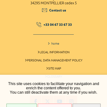
34295 MONTPELLIER cedex 5
Contact us
+33 04 67 33 67 33
home
LEGAL INFORMATION
PERSONAL DATA MANAGEMENT POLICY
SITE MAP
GLOSSARY
This site uses cookies to facilitate your navigation and
COOKIES MANAGEMENT
enrich the content offered to you.
You can still deactivate them at any time if you wish.