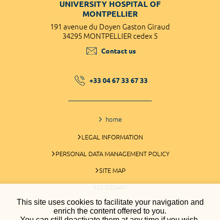
UNIVERSITY HOSPITAL OF
MONTPELLIER
191 avenue du Doyen Gaston Giraud
34295 MONTPELLIER cedex 5
Contact us
+33 04 67 33 67 33
home
LEGAL INFORMATION
PERSONAL DATA MANAGEMENT POLICY
SITE MAP
GLOSSARY
This site uses cookies to facilitate your navigation and
COOKIES MANAGEMENT
enrich the content offered to you.
You can still deactivate them at any time if you wish.