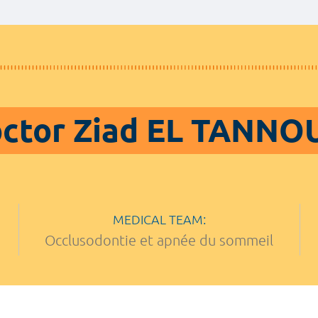
ctor Ziad EL TANNO
MEDICAL TEAM:
Occlusodontie et apnée du sommeil