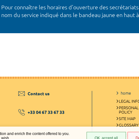
Pour connaître les horaires d’ouverture des secrétariats
nom du service indiqué dans le bandeau jaune en haut à
home
Contact us
LEGAL IN
PERSONAL
+33 04 67 33 67 33
POLICY
SITE MAP
GLOSSARY
ation and enrich the content offered to you.
COOKIES 
u wish.
OK, accept all
D