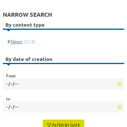
NARROW SEARCH
By content type
News
(224)
By date of creation
From
to
FILTER BY DATE