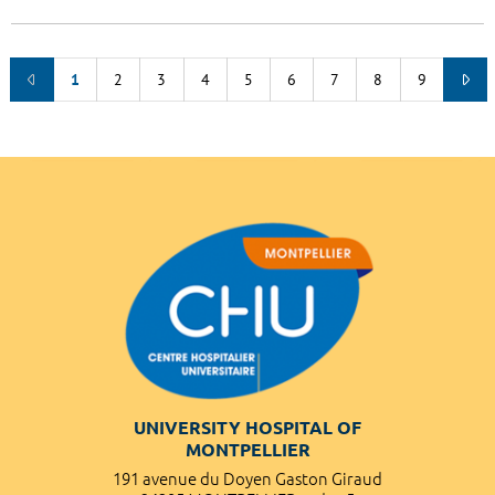
1
2
3
4
5
6
7
8
9
UNIVERSITY HOSPITAL OF
MONTPELLIER
191 avenue du Doyen Gaston Giraud