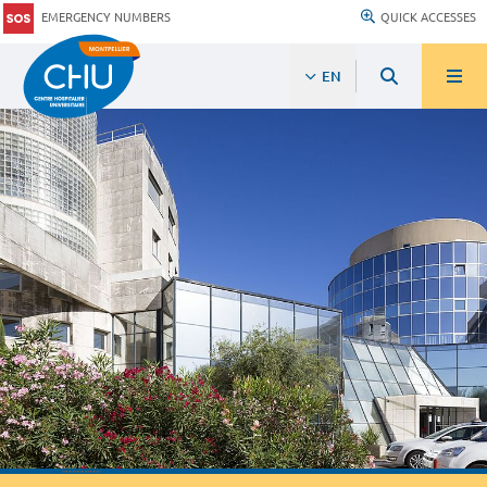
EMERGENCY NUMBERS
QUICK ACCESSES
EN