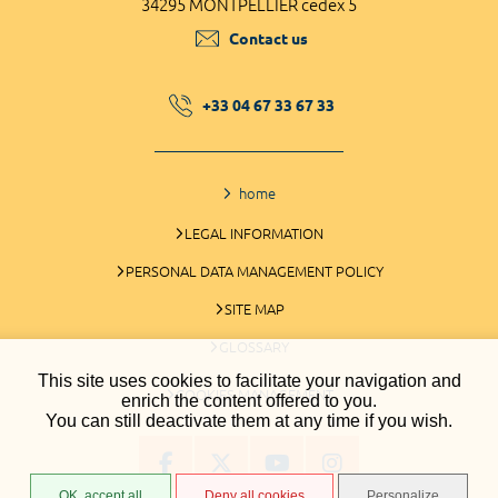
34295 MONTPELLIER cedex 5
Contact us
+33 04 67 33 67 33
home
LEGAL INFORMATION
PERSONAL DATA MANAGEMENT POLICY
SITE MAP
GLOSSARY
This site uses cookies to facilitate your navigation and
COOKIES MANAGEMENT
enrich the content offered to you.
You can still deactivate them at any time if you wish.
OK, accept all
Deny all cookies
Personalize