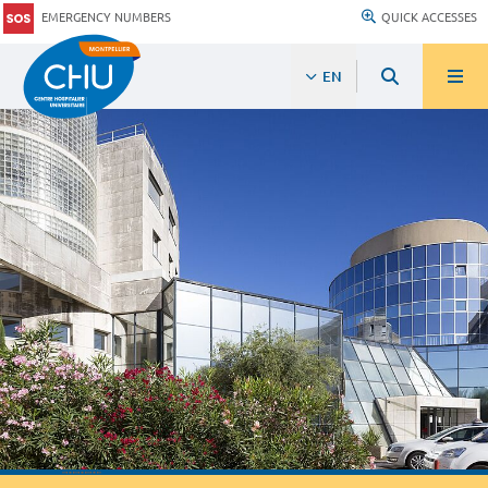
EMERGENCY NUMBERS
QUICK ACCESSES
EN