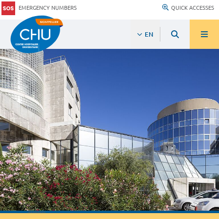
EMERGENCY NUMBERS
QUICK ACCESSES
EN