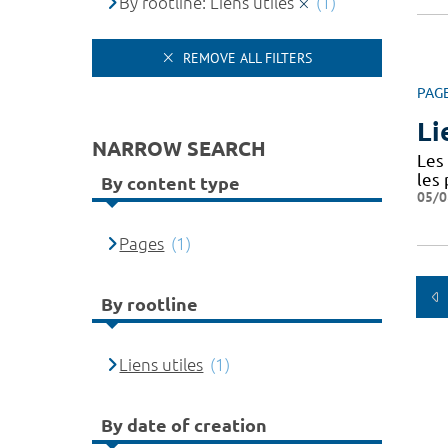
By rootline: Liens utiles
(1)
REMOVE ALL FILTERS
PAG
Li
NARROW SEARCH
Les 
les
By content type
05/0
Pages
(1)
By rootline
Liens utiles
(1)
By date of creation