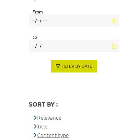
From
to
FILTER BY DATE
SORT BY :
Relevance
Title
Content type