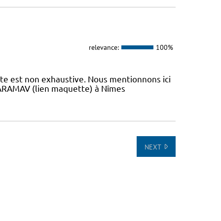
relevance:
100%
iste est non exhaustive. Nous mentionnons ici
 L’ARAMAV (lien maquette) à Nîmes
NEXT