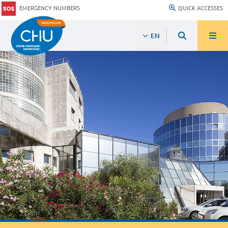
EMERGENCY NUMBERS
QUICK ACCESSES
EN