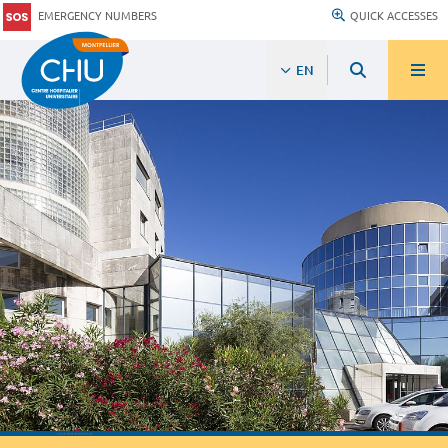
EMERGENCY NUMBERS
QUICK ACCESSES
EN