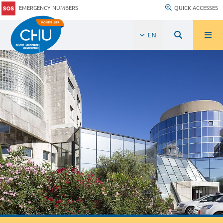
EMERGENCY NUMBERS
QUICK ACCESSES
EN