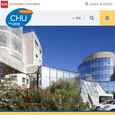
EMERGENCY NUMBERS
QUICK ACCESSES
EN