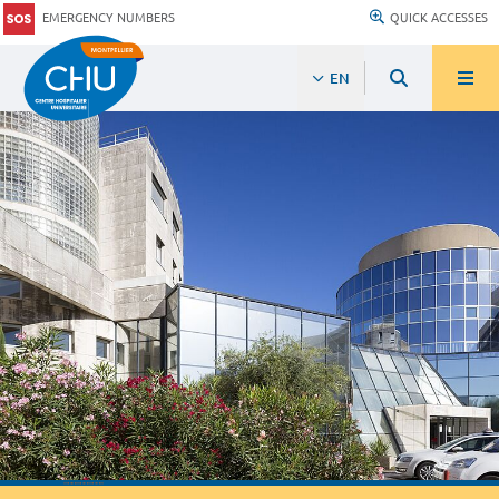
EMERGENCY NUMBERS
QUICK ACCESSES
EN