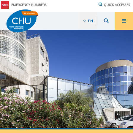
EMERGENCY NUMBERS
QUICK ACCESSES
EN